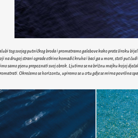
lubi tog svojeg putničkog broda i promatramo galebove kako prate široku bijel
toji na drugoj strani ograde otkine komadić kruha i baci ga u more, stoti put čud
mo samo pjenu prepoznati svoj obrok. Ljutimo se na brižnu majku kojoj dječakova
omatrati. Okrećemo se horizontu, upiremo se u crtu gdje se mirna površina sp