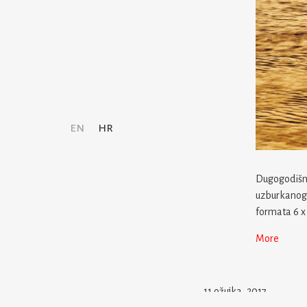
en
hr
Dugogodišnj
uzburkanog, 
formata 6 x 
More
11 ožujka, 2017