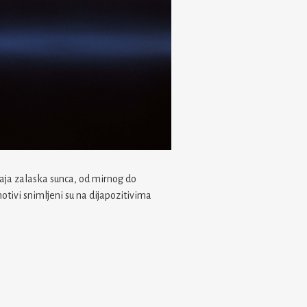
aja zalaska sunca, od mirnog do
otivi snimljeni su na dijapozitivima