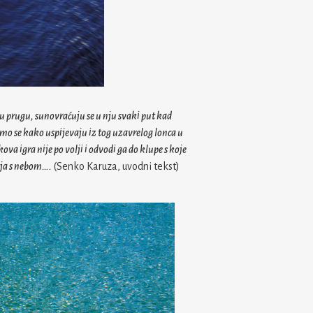
u prugu, sunovraćuju se u nju svaki put kad
imo se kako uspijevaju iz tog uzavrelog lonca u
 igra nije po volji i odvodi ga do klupe s koje
aja s nebom….
(Senko Karuza, uvodni tekst)