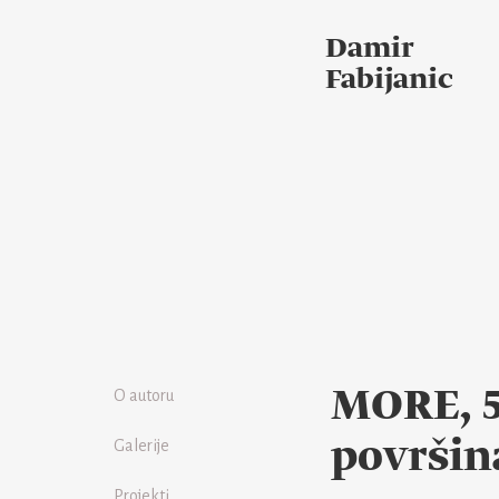
Damir
Fabijanic
MORE, 5
O autoru
površin
Galerije
Projekti