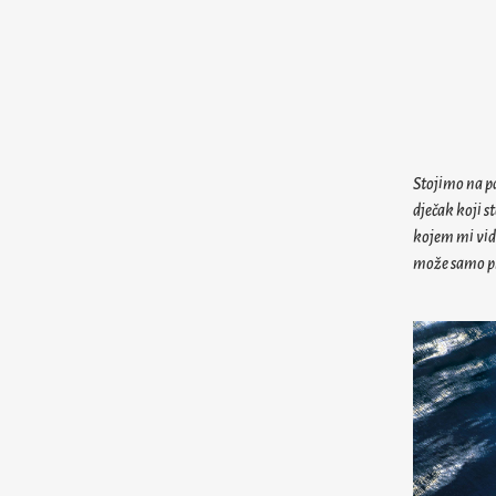
Stojimo na pa
dječak koji s
kojem mi vidi
može samo pr