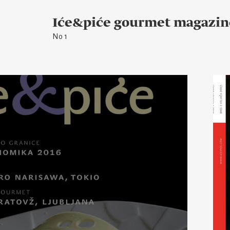
Iće&piće gourmet magazin
No 1